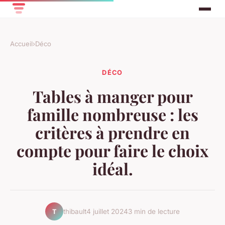
Accueil
›
Déco
DÉCO
Tables à manger pour
famille nombreuse : les
critères à prendre en
compte pour faire le choix
idéal.
thibault
4 juillet 2024
3 min de lecture
T