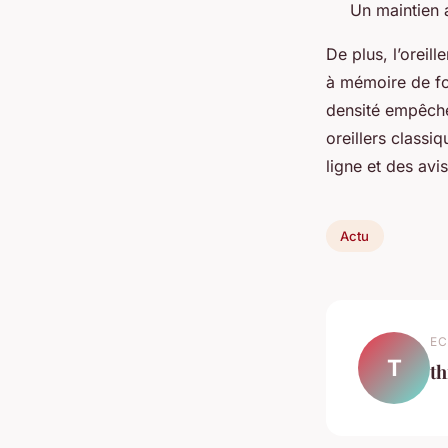
Un maintien 
De plus, l’oreil
à mémoire de fo
densité empêche 
oreillers classi
ligne et des avi
Actu
EC
T
th