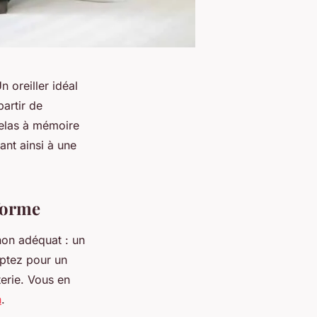
n oreiller idéal
artir de
telas à mémoire
ant ainsi à une
forme
non adéquat : un
optez pour un
terie. Vous en
n
.