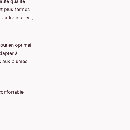
aute qualité
nt plus fermes
qui transpirent,
soutien optimal
adapter à
s aux plumes.
confortable,