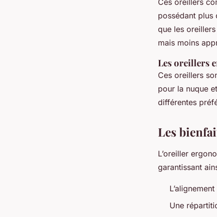
Ces oreillers co
possédant plus d
que les oreiller
mais moins appr
Les oreillers
Ces oreillers so
pour la nuque et
différentes pré
Les bienfa
L’oreiller ergo
garantissant ains
L’alignement
Une répartiti