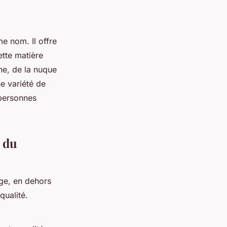
e nom. Il offre
tte matière
ne, de la nuque
ne variété de
 personnes
é du
ge, en dehors
ualité.