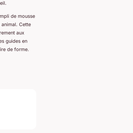
il.
rempli de mousse
 animal. Cette
airement aux
des guides en
oire de forme.