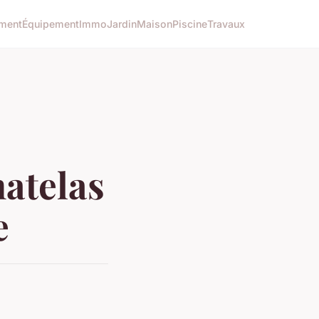
ment
Équipement
Immo
Jardin
Maison
Piscine
Travaux
matelas
e