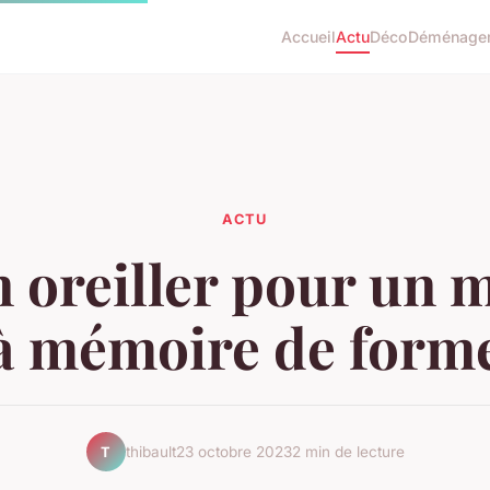
Accueil
Actu
Déco
Déménage
ACTU
 oreiller pour un 
à mémoire de form
thibault
23 octobre 2023
2 min de lecture
T