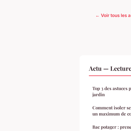
← Voir tous les a
Actu — Lectur
Top 3 des astuces 
jardin
Comment isoler ses
un maximum de conf
Bac potager : pren