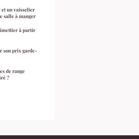
et un vaisselier
re salle à manger
mettier à partir
r son prix garde-
pes de range
iré ?