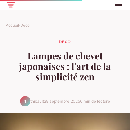
Accueil
›
Déco
DÉCO
Lampes de chevet
japonaises : l'art de la
simplicité zen
thibault
28 septembre 2025
6 min de lecture
T