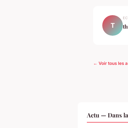
EC
T
th
← Voir tous les a
Actu — Dans l