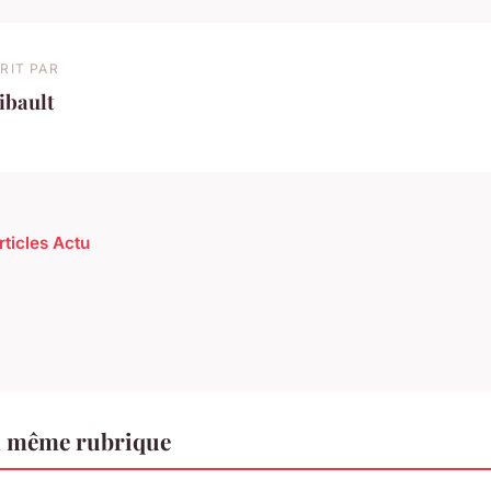
RIT PAR
ibault
rticles Actu
a même rubrique