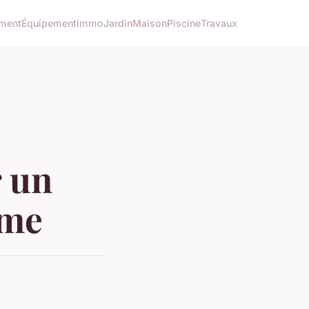
ment
Équipement
Immo
Jardin
Maison
Piscine
Travaux
r un
mme