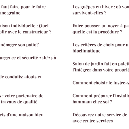
l faut faire pour le faire
Les guêpes en hiver : où vo
'une graine
survivent-elles ?
ison individuelle : Quel
Faire pousser un noyer à par
blir avec le constructeur ?
quelle est la procédure ?
ménager son patio ?
Les critères de choix pour 
bioclimatique
 urgence et sécurité 24h/24 à
Salon de jardin fait en pale
l'intégrer dans votre proprié
de conduits: atouts en
Comment choisir le lustre-s
 : votre partenaire de
Comment préparer l'installa
 travaux de qualité
hammam chez soi ?
rets d'une maison bien
Découvrez notre service de
avec centre services