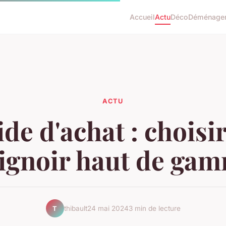
Accueil
Actu
Déco
Déménage
ACTU
de d'achat : choisi
ignoir haut de ga
thibault
24 mai 2024
3 min de lecture
T