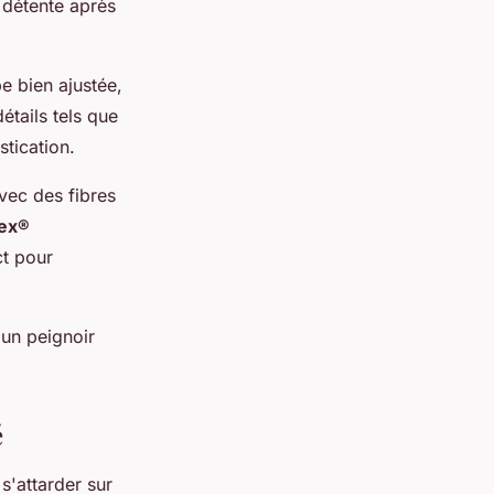
 détente après
e bien ajustée,
étails tels que
stication.
vec des fibres
ex®
ct pour
 un peignoir
é
s'attarder sur