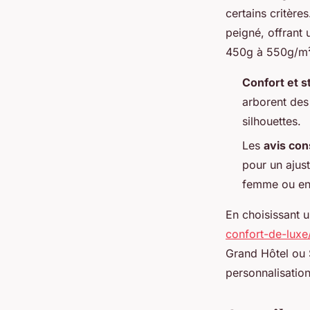
certains critère
peigné, offrant
450g à 550g/m² 
Confort et s
arborent des
silhouettes.
Les
avis co
pour un ajus
femme ou enf
En choisissant 
confort-de-luxe
Grand Hôtel ou 
personnalisatio