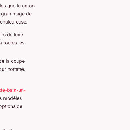
es que le coton
n grammage de
 chaleureuse.
irs de luxe
 toutes les
 de la coupe
 pour homme,
-de-bain-un-
es modèles
options de